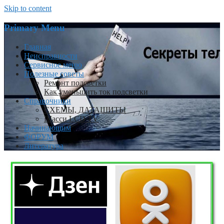
Skip to content
Primary Menu
Главная
Неисправности
Сервисное меню
Полезные советы
Ремонт подсветки
Как уменьшить ток подсветки
Справочники
СХЕМЫ, ДАТАШИТЫ
Шасси LCD TV
Начинающим
ФОРУМ
Литература