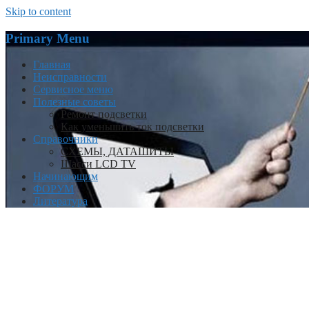
Skip to content
Primary Menu
Главная
Неисправности
Сервисное меню
Полезные советы
Ремонт подсветки
Как уменьшить ток подсветки
Справочники
СХЕМЫ, ДАТАШИТЫ
Шасси LCD TV
Начинающим
ФОРУМ
Литература