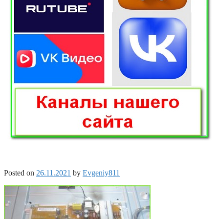
Posted on
26.11.2021
by
Evgeniy811