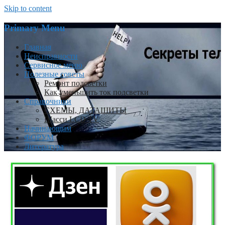
Skip to content
Primary Menu
Главная
Неисправности
Сервисное меню
Полезные советы
Ремонт подсветки
Как уменьшить ток подсветки
Справочники
СХЕМЫ, ДАТАШИТЫ
Шасси LCD TV
Начинающим
ФОРУМ
Литература