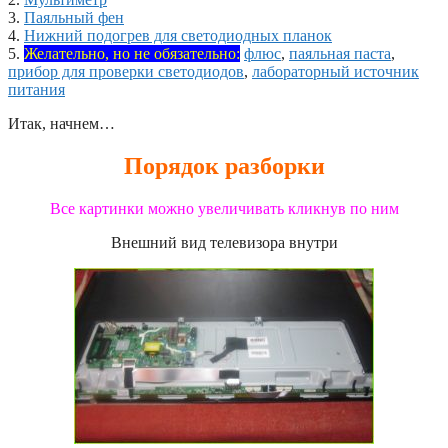
3.
Паяльный фен
4.
Нижний подогрев для светодиодных планок
5.
Желательно, но не обязательно:
флюс
,
паяльная паста
,
прибор для проверки светодиодов
,
лабораторный источник
питания
Итак, начнем…
Порядок разборки
Все картинки можно увеличивать кликнув по ним
Внешний вид телевизора внутри