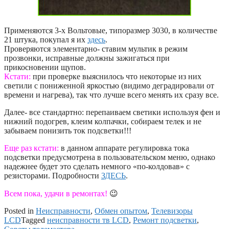
Применяются 3-х Вольтовые, типоразмер 3030, в количестве
21 штука, покупал я их
здесь
.
Проверяются элементарно- ставим мультик в режим
прозвонки, исправные должны зажигаться при
прикосновении щупов.
Кстати:
при проверке выяснилось что некоторые из них
светили с пониженной яркостью (видимо деградировали от
времени и нагрева), так что лучше всего менять их сразу все.
Далее- все стандартно: перепаиваем светики используя фен и
нижний подогрев, клеим колпачки, собираем телек и не
забываем понизить ток подсветки!!!
Еще раз кстати:
в данном аппарате регулировка тока
подсветки предусмотрена в пользовательском меню, однако
надежнее будет это сделать немного «по-колдовав» с
резисторами. Подробности
ЗДЕСЬ
.
Всем пока, удачи в ремонтах!
😉
Posted in
Неисправности
,
Обмен опытом
,
Телевизоры
LCD
Tagged
неисправности тв LCD
,
Ремонт подсветки
,