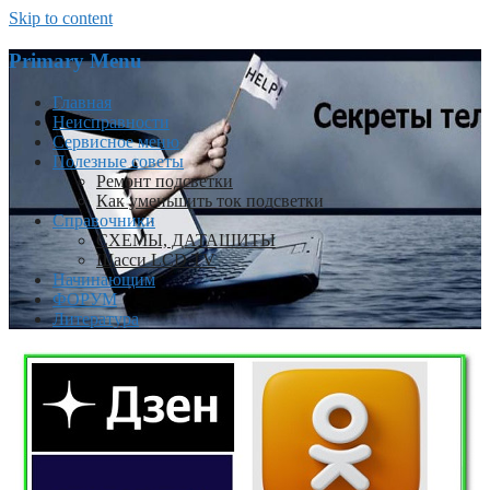
Skip to content
Primary Menu
Главная
Неисправности
Сервисное меню
Полезные советы
Ремонт подсветки
Как уменьшить ток подсветки
Справочники
СХЕМЫ, ДАТАШИТЫ
Шасси LCD TV
Начинающим
ФОРУМ
Литература