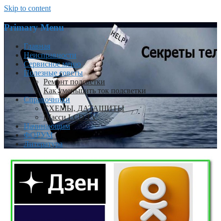
Skip to content
Primary Menu
Главная
Неисправности
Сервисное меню
Полезные советы
Ремонт подсветки
Как уменьшить ток подсветки
Справочники
СХЕМЫ, ДАТАШИТЫ
Шасси LCD TV
Начинающим
ФОРУМ
Литература