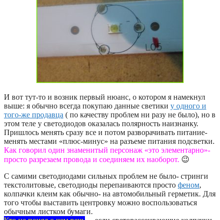
И вот тут-то и возник первый нюанс, о котором я намекнул
выше: я обычно всегда покупаю данные светики
у одного и
того-же продавца
( по качеству проблем ни разу не было), но в
этом теле у светодиодов оказалась полярность наизнанку.
Пришлось менять сразу все и потом разворачивать питание-
менять местами «плюс-минус» на разъеме питания подсветки.
Как говорил один знаменитый персонаж «это элементарно»-
просто разрезаем провода и соединяем их наоборот.
😉
С самими светодиодами сильных проблем не было- стринги
текстолитовые, светодиоды перепаиваются просто
феном
,
колпачки клеим как обычно- на автомобильный герметик. Для
того чтобы выставить центровку можно воспользоваться
обычным листком бумаги.