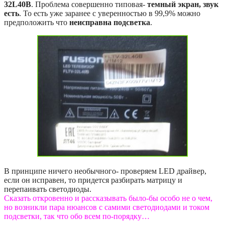
32L40B
. Проблема совершенно типовая-
темный экран, звук
есть
. То есть уже заранее с уверенностью в 99,9% можно
предположить что
неисправна подсветка
.
В принципе ничего необычного- проверяем LED драйвер,
если он исправен, то придется разбирать матрицу и
перепаивать светодиоды.
Сказать откровенно и рассказывать было-бы особо не о чем,
но возникли пара нюансов с самими светодиодами и током
подсветки, так что обо всем по-порядку…