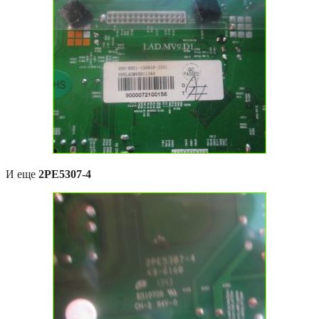
И еще
2PE5307-4