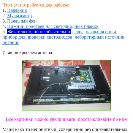
Что нам потребуется для работы:
1.
Паяльник
2.
Мультиметр
3.
Паяльный фен
4.
Нижний подогрев для светодиодных планок
5.
Желательно, но не обязательно:
флюс
,
паяльная паста
,
прибор для проверки светодиодов
,
лабораторный источник
питания
Итак, вскрываем аппарат
Все картинки можно увеличивать- просто кликайте по ним
Майн како-то непонятный, совершенно без опознавательных