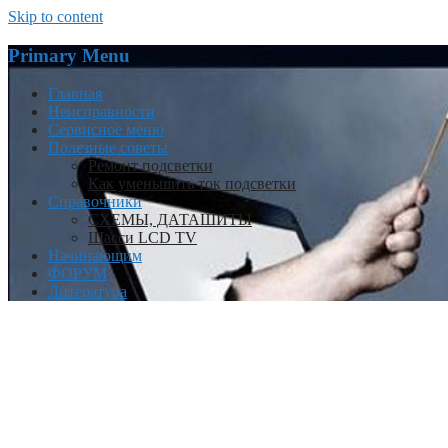
Skip to content
Primary Menu
Главная
Неисправности
Сервисное меню
Полезные советы
Ремонт подсветки
Как уменьшить ток подсветки
Справочники
СХЕМЫ, ДАТАШИТЫ
Шасси LCD TV
Начинающим
ФОРУМ
Литература