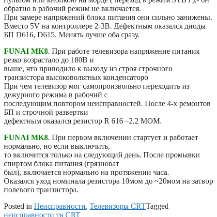
обратно в рабочий режим не включается.
При замере напряжений блока питания они сильно занижены.
Вместо 5V на контроллере 2-3В. Дефектным оказался диоды
БП D616, D615. Менять лучше оба сразу.
FUNAI МК8
. При работе телевизора напряжение питания
резко возрастало до 180В и
выше, что приводило к выходу из строя строчного
транзистора высоковольтных конденсаторо
При чем телевизор мог самопроизвольно переходить из
дежурного режима в рабочий с
последующим повтором неисправностей. После 4-х ремонтов
БП и строчной развертки
дефектным оказался резистор R 616 –2,2 МОМ.
FUNAI MK8
. При первом включении стартует и работает
нормально, но если выключить,
то включится только на следующий день. После промывки
спиртом блока питания (грязноват
был), включается нормально на протяжении часа.
Оказался уход номинала резистора 10мом до ~20мом на затвор
полевого транзистора.
Posted in
Неисправности
,
Телевизоры CRT
Tagged
неисправности тв CRT