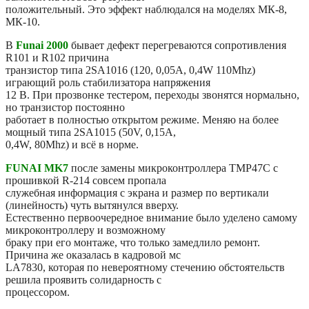
положительный. Это эффект наблюдался на моделях МК-8,
МК-10.
В
Funai 2000
бывает дефект перегреваются сопротивления
R101 и R102 причина
транзистор типа 2SA1016 (120, 0,05A, 0,4W 110Mhz)
играющий роль стабилизатора напряжения
12 В. При прозвонке тестером, переходы звонятся нормально,
но транзистор постоянно
работает в полностью открытом режиме. Меняю на более
мощный типа 2SА1015 (50V, 0,15A,
0,4W, 80Mhz) и всё в норме.
FUNAI MK7
после замены микроконтроллера TMP47C с
прошивкой R-214 совсем пропала
служебная информация с экрана и размер по вертикали
(линейность) чуть вытянулся вверху.
Естественно первоочередное внимание было уделено самому
микроконтроллеру и возможному
браку при его монтаже, что только замедлило ремонт.
Причина же оказалась в кадровой мс
LA7830, которая по невероятному стечению обстоятельств
решила проявить солидарность с
процессором.