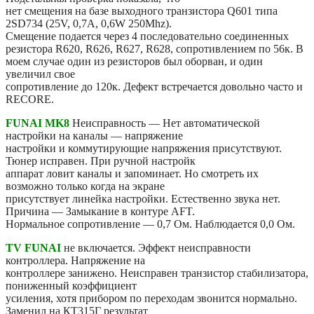
нет смещения на базе выходного транзистора Q601 типа
2SD734 (25V, 0,7A, 0,6W 250Mhz).
Смещение подается через 4 последовательно соединенных
резистора R620, R626, R627, R628, сопротивлением по 56к. В
моем случае один из резисторов был оборван, и один
увеличил свое
сопротивление до 120к. Дефект встречается довольно часто и
RECORE.
FUNAI MK8
Неисправность — Нет автоматической
настройки на каналы — напряжение
настройки и коммутирующие напряжения присутствуют.
Тюнер исправен. При ручной настройк
аппарат ловит каналы и запоминает. Но смотреть их
возможно только когда на экране
присутствует линейка настройки. Естественно звука нет.
Причина — Замыкание в контуре AFT.
Нормальное сопротивление — 0,7 Ом. Наблюдается 0,0 Ом.
TV FUNAI
не включается. Эффект неисправности
контроллера. Напряжение на
контроллере занижено. Неисправен транзистор стабилизатора,
пониженный коэффициент
усиления, хотя прибором по переходам звонится нормально.
Заменил на КТ315Г результат