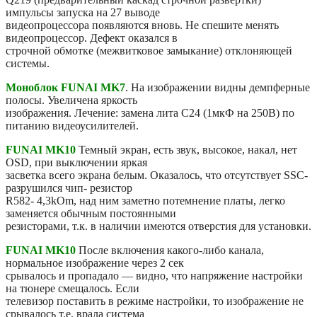
импульсы запуска на 27 выводе
видеопроцессора появляются вновь. Не спешите менять
видеопроцессор. Дефект оказался в
строчной обмотке (межвитковое замыкание) отклоняющей
системы.
Моноблок FUNAI MK7
. На изображении видны демпферные
полосы. Увеличена яркость
изображения. Лечение: замена лита С24 (1мкФ на 250В) по
питанию видеоусилителей.
FUNAI MK10
Темный экран, есть звук, высокое, накал, нет
OSD, при выключении яркая
засветка всего экрана белым. Оказалось, что отсутствует SSC-
разрушился чип- резистор
R582- 4,3kOm, над ним заметно потемнение платы, легко
заменяется обычным постоянными
резисторами, т.к. в наличии имеются отверстия для установки.
FUNAI MK10
После включения какого-либо канала,
нормальное изображение через 2 сек
срывалось и пропадало — видно, что напряжение настройки
на тюнере смещалось. Если
телевизор поставить в режиме настройки, то изображение не
срывалось т.е. врала система