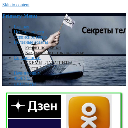
Skip to content
Primary Menu
Главная
Неисправности
Сервисное меню
Полезные советы
Ремонт подсветки
Как уменьшить ток подсветки
Справочники
СХЕМЫ, ДАТАШИТЫ
Шасси LCD TV
Начинающим
ФОРУМ
Литература