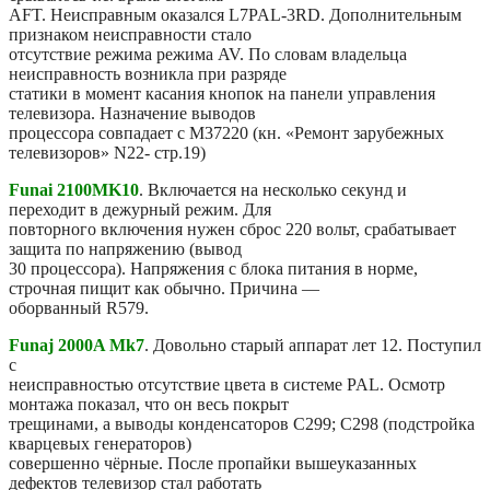
AFT. Неисправным оказался L7PAL-3RD. Дополнительным
признаком неисправности стало
отсутствие режима режима AV. По словам владельца
неисправность возникла при разряде
статики в момент касания кнопок на панели управления
телевизора. Назначение выводов
процессора совпадает с M37220 (кн. «Ремонт зарубежных
телевизоров» N22- стр.19)
Funai 2100MK10
. Включается на несколько секунд и
переходит в дежурный режим. Для
повторного включения нужен сброс 220 вольт, срабатывает
защита по напряжению (вывод
30 процессора). Напряжения с блока питания в норме,
строчная пищит как обычно. Причина —
оборванный R579.
Funaj 2000A Mk7
. Довольно старый аппарат лет 12. Поступил
с
неисправностью отсутствие цвета в системе PAL. Осмотр
монтажа показал, что он весь покрыт
трещинами, а выводы конденсаторов С299; С298 (подстройка
кварцевых генераторов)
совершенно чёрные. После пропайки вышеуказанных
дефектов телевизор стал работать