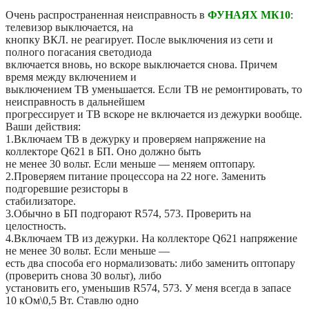
Очень распространенная неисправность в
ФУНАЯХ МК10
:
телевизор выключается, на
кнопку ВКЛ. не реагирует. После выключения из сети и
полного погасания светодиода
включается вновь, но вскоре выключается снова. Причем
время между включением и
выключением ТВ уменьшается. Если ТВ не ремонтировать, то
неисправность в дальнейшем
прогрессирует и ТВ вскоре не включается из дежурки вообще.
Ваши действия:
1.Включаем ТВ в дежурку и проверяем напряжение на
коллекторе Q621 в БП. Оно должно быть
не менее 30 вольт. Если меньше — меняем оптопару.
2.Проверяем питание процессора на 22 ноге. Заменить
подгоревшие резисторы в
стабилизаторе.
3.Обычно в БП подгорают R574, 573. Проверить на
целостность.
4.Включаем ТВ из дежурки. На коллекторе Q621 напряжение
не менее 30 вольт. Если меньше —
есть два способа его нормализовать: либо заменить оптопару
(проверить снова 30 вольт), либо
установить его, уменьшив R574, 573. У меня всегда в запасе
10 кОм\0,5 Вт. Ставлю одно