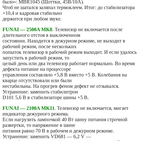
было»: MBR1045 (Шоттки, 45В/10А).
Чтоб не шатался заляпал термоклеем. Итог: до стабилизатора
+10,4 и кадровая стабильно
держится при любом звуке.
FUNAI — 2500A MK8
. Телевизор не включается после
длительного отстоя в выключенном
состоянии. Находится в дежурном режиме, не выходит в
рабочий режим, после нескольких
попыток телевизор в рабочий режим выходит. И если удалось
запустить в рабочий режим, то
целый день или два телевизор работает нормально. Во время
дефекта питание на процессоре
управления составляло +5,8 В вместо +5 В. Колебания на
кварце отсутствовали или были
нестабильны. На прогрев феном дефект не отзывался.
Устранение: заменить стабилитрон
D101 5,6 В в стабилизаторе шины +5 В.
FUNAI — 2100A MK11
. Телевизор не включается, мигает
индикатор дежурного режима.
Если нагрузить лампочкой 40 Вт шину питания строчной
развертки, то напряжение в шине
питания равно 70 В в рабочем и дежурном режиме.
Устранение: заменить VD681 — 6,2 V —