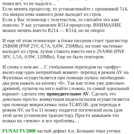
помогает, то не надолго…
Если менять процессор, то устанавливайте с прошивкой 514,
эта микросхема намного реже выходит из строя.
Если у Вас телевизор с телетекстом, то считайте что вам
повезло. У вас установлен R514 процессор. ВНИМАНИЕ
можно менять вместо R214 — R514, но не оборот.
И еще об этом телевизоре: в блоке питания стоит транзистор
2SВ698 (PNP 25V, 0,7A, 0,6W, 250Mhz), он тоже частенько
выходит из строя, лучше ставить вместо него 2SА966 (PNP
30V, 1,5A, 0,9W, 120Mhz). Еще не было повторов.
И снова о нем-же… С глобальным переходом на «цифру»
вылез еще один неприятный момент- переход в режим AV на
Фунтиках осуществляется при помощи пульта- необходимо
два раза нажать на кнопку «0». Так как телек уже довольно
древний, пультов на него найти сложно, то самый идеальный
вариант- сделать ему
принудительное AV
. Сделать это
довольно просто- коммутация видеосигналов осуществляется
при помощи микросхемки типа TC4053B- для перехода в
режим AV, на 9 и 11 ножку подается логический ноль (для
этой цели установлен транзистор). Просто замыкаем эти
ножки на «землю» и все проблемы…
FUNAI TV2000
частый дефект б.п. Большие токи утечки