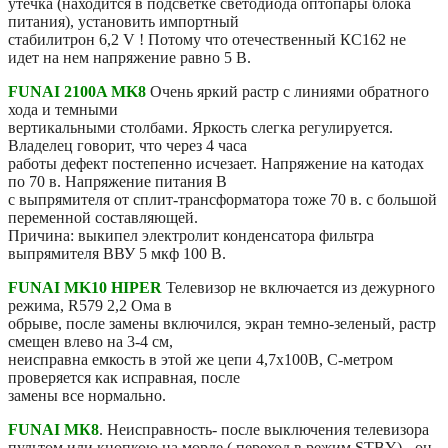
утечка (находится в подсветке светодиода оптопары блока
питания), установить импортный
стабилитрон 6,2 V ! Потому что отечественный КС162 не
идет на нем напряжение равно 5 В.
FUNAI 2100A MK8
Очень яркий растр с линиями обратного
хода и темными
вертикальными столбами. Яркость слегка регулируется.
Владелец говорит, что через 4 часа
работы дефект постепенно исчезает. Напряжение на катодах
по 70 в. Напряжение питания В
с выпрямителя от сплит-трансформатора тоже 70 в. с большой
переменной составляющей.
Причина: выкипел электролит конденсатора фильтра
выпрямителя ВВУ 5 мкф 100 В.
FUNAI MK10 HIPER
Телевизор не включается из дежурного
режима, R579 2,2 Ома в
обрыве, после замены включился, экран темно-зеленый, растр
смещен влево на 3-4 см,
неисправна емкость в этой же цепи 4,7х100В, С-метром
проверяется как исправная, после
замены все нормально.
FUNAI МК8
. Неисправность- после выключения телевизора
пультом или кнопкою на морде ( переход в режим STBY),- он