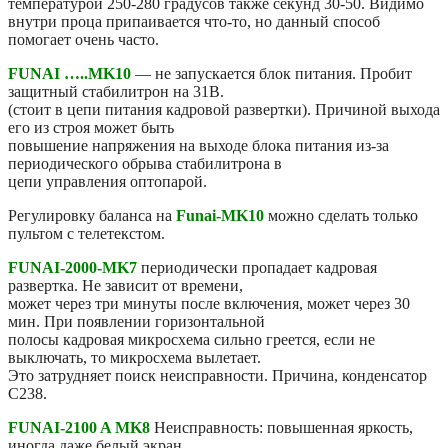
температурой 250-280 градусов также секунд 30-50. Видимо
внутри проца припаивается что-то, но данный способ
помогает очень часто.
FUNAI …..MK10
— не запускается блок питания. Пробит
защитный стабилитрон на 31В.
(стоит в цепи питания кадровой развертки). Причиной выхода
его из строя может быть
повышение напряжения на выходе блока питания из-за
периодического обрыва стабилитрона в
цепи управления оптопарой.
Регулировку баланса на
Funai-MK10
можно сделать только
пультом с телетекстом.
FUNAI-2000-MK7
периодически пропадает кадровая
развертка. Не зависит от времени,
может через три минуты после включения, может через 30
мин. При появлении горизонтальной
полосы кадровая микросхема сильно греется, если не
выключать, то микросхема вылетает.
Это затрудняет поиск неисправности. Причина, конденсатор
С238.
FUNAI-2100 A MK8
Неисправность: повышенная яркость,
иногда даже белый экран,