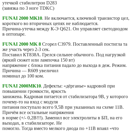
утечкой стабилитрон D283
(завязка по 3 ноге TDKC)
FUNAI 2000 MK10
. Не включается, ключевой транзистор цел,
короткого во вторичных цепях не наблюдается.
Причина-утечка между К-Э Q621. Он управляет светодиодом
в оптопаре.
FUNAI 2000 MK 8
Сгорел С3979. Поставленный постигла та
же участь через 2-3 сек.
Поставил КТ838А. Грелся сильнее обычного. Под нагрузкой
(яркий сюжет или лампочка 150 вт)
напряжение с блока питания падало до выхода в деж. Режим.
Причина — R609 увеличил
номинал до 100 ком.
FUNAI 2000МК10
. Дефекты: «дёрганье» кадровой при
повышении громкости, яркость
занижена. Кадровая питается от стабилизатора 9В, у которого
почему-то на вход с модуля
питания поступало всего 9,5В при указанных на схеме 11В.
Причём все остальные напряжения
в норме (+/- 0,2В!!!). Заменил все электролиты в БП, на его
выходах, в стабилизаторе. Не
помогло. Тогда вместо мелкого диода по +11В впаял «что