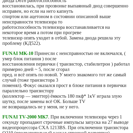
диода D616 работоспособность
восстановилась, при прозвонке выпаянный диод совершенно
исправен, но если на него капнуть
спиртом или ацетоном в состоянии описанной выше
неисправности телевизора то
работоспособность телевизора восстанавливается на
некоторое время а потом при прогреве
телевизор опять уходит в отбой. Замена диода решила эту
проблему (КД522).
FUNAI MK-10
Принесли с неисправностью не включался, (
умер блок питания ) после
восстановления первички ( транзистор, стабилитрон ) работал
примерно дней ~ 5, после сгорал
пред. и всё опять по новой. У моего знакомого тот же самый
случай (тоже транзистора 3
поменял). Фокус оказался прост в блоке питания в первички
параллельно транзистору
(коллектор — эмиттер) ёмкость 180 пкф* 1кV играла злую
шутку, после замены всё ОК. Больше TV
не возвращались не у меня, не у него.
FUNAI TV-2000 MK7
. При включении телевизора через 1
секунду пропадают строчные импульсы запуска на 27 выводе
видеопроцессора CXA 1213BS. При отключении транзистора
Q219 (предварительный каскад строчной развертки)