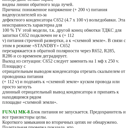
видны линии обратного хода лучей.
Причина: пониженное напряжение (+ 200 v) питания
видеоусилителей из-за
дефектного конденсатора С652 (4.7 х 100 v) вольтдобавки. Эта
неисправность характерна для
100 % TV этой модели, т.к. другой конец обмотки ТДКС для
запитки С652 подключен не к (+ 112
v) питания строчной развертки, а к «схемной земле». В связи с
этим в режиме «STANDBY» С652
перезаряжается в обратной полярности через R652, R285,
R286 и со временем деградирует.
Выход из ситуации: С652 следует заменить на 1 мф х 250 v.
Площадку с
отрицательным выводом конденсатора отрезать скальпелем от
проводника питания
(+ 112 v) и подпаять к «схемной земле» куском провода или
просто загнуть
длинный отрицательный вывод конденсатора и припаять к
находящимся рядом
площадке «схемной земли».
FUNAI МК-8
.Блок питания не запускается. Предохранитель и
все транзисторы целы.
Короткого замыкания во вторичных цепях не обнаружено.
Подетальная проверка показала, что