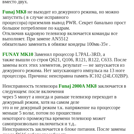
вместо двух.
Funaj MK8
не выходит из дежурного режима, но можно
запустить ( в случае исправного
процессора) приземлив вывод PWR. Секрет банально прост
большое потребление по кадрам.
Отключив кадровую телевизор включается команды все
выполняет. При замене AN5512
обязательно заменить в обвязке кондеры 100мк-35v .
FUNAY MK10
Заменил процессор L7PAL-3RD, а
также вышли со строя Q621, Q106, R121, R122, C633. После
замены всех этих элементов, результат — не запускается из
дежурного режима. Нет запускающего импульса на 13 ноге
процессора. Причина: неисправна память IC102 (24LC02BP).
Неисправность телевизора
Funaj 2000A MK8
заключается в
следующем: после включения
через 5 минут а иногда и раньше телевизор переходит в
дежурный режим, хотя на самом деле
это и не дежурный режим т.к. напряжение на процессоре
меньше 5 вольт, потом по прошествии
некоторого промежутка времени телевизор может
самопроизвольно включиться и т.д..
Неисправность заключается в блоке питания. После замены