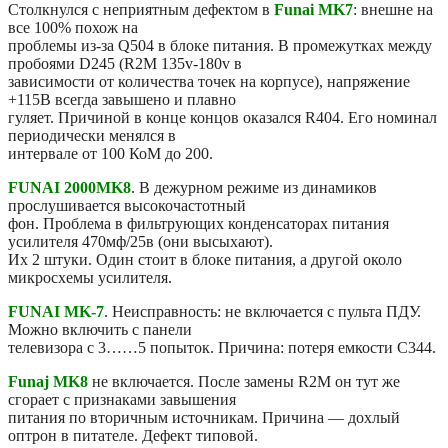
Столкнулся с неприятным дефектом в
Funai MK7
: внешне на
все 100% похож на
проблемы из-за Q504 в блоке питания. В промежутках между
пробоями D245 (R2M 135v-180v в
зависимости от количества точек на корпусе), напряжение
+115В всегда завышено и плавно
гуляет. Причиной в конце концов оказался R404. Его номинал
периодически менялся в
интервале от 100 КоМ до 200.
FUNAI 2000MK8
. В дежурном режиме из динамиков
прослушивается высокочастотный
фон. Проблема в фильтрующих конденсаторах питания
усилителя 470мф/25в (они высыхают).
Их 2 штуки. Один стоит в блоке питания, а другой около
микросхемы усилителя.
FUNAI MK-7
. Неисправность: не включается с пульта ПДУ.
Можно включить с панели
телевизора с 3……5 попыток. Причина: потеря емкости С344.
Funaj MK8
не включается. После замены R2M он тут же
сгорает с признаками завышения
питания по вторичным источникам. Причина — дохлый
оптрон в питателе. Дефект типовой.