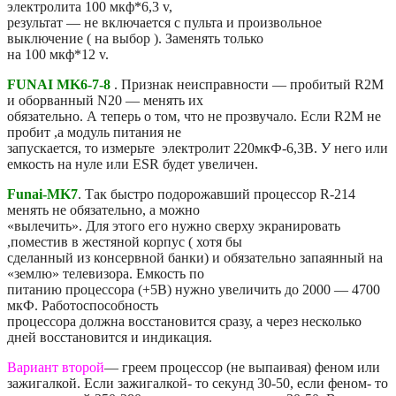
электролита 100 мкф*6,3 v,
результат — не включается с пульта и произвольное
выключение ( на выбор ). Заменять только
на 100 мкф*12 v.
FUNAI MK6-7-8
. Признак неисправности — пробитый R2M
и оборванный N20 — менять их
обязательно. А теперь о том, что не прозвучало. Если R2M не
пробит ,а модуль питания не
запускается, то измерьте электролит 220мкФ-6,3В. У него или
емкость на нуле или ESR будет увеличен.
Funai-MK7
. Так быстро подорожавший процессор R-214
менять не обязательно, а можно
«вылечить». Для этого его нужно сверху экранировать
,поместив в жестяной корпус ( хотя бы
сделанный из консервной банки) и обязательно запаянный на
«землю» телевизора. Емкость по
питанию процессора (+5В) нужно увеличить до 2000 — 4700
мкФ. Работоспособность
процессора должна восстановится сразу, а через несколько
дней восстановится и индикация.
Вариант второй
— греем процессор (не выпаивая) феном или
зажигалкой. Если зажигалкой- то секунд 30-50, если феном- то