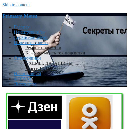
Skip to content
Primary Menu
Главная
Неисправности
Сервисное меню
Полезные советы
Ремонт подсветки
Как уменьшить ток подсветки
Справочники
СХЕМЫ, ДАТАШИТЫ
Шасси LCD TV
Начинающим
ФОРУМ
Литература