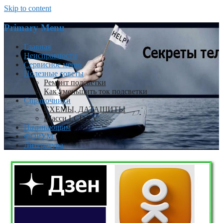
Skip to content
Primary Menu
Главная
Неисправности
Сервисное меню
Полезные советы
Ремонт подсветки
Как уменьшить ток подсветки
Справочники
СХЕМЫ, ДАТАШИТЫ
Шасси LCD TV
Начинающим
ФОРУМ
Литература