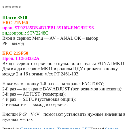
********
Шасси 3S10
ERC 21NI60
проц. ST92185BN4B1/PBI 3S10B-ENG/RUSS
видеопроц.: STV2248C
Вход в сервис: Menu — AV – ANAL OK – выбор
PP – выход
ERC 21SP50
Проц. LC863332A
Вход в сервис с сервисного пульта или с пульта FUNAI MK11
Для входа в сервис MK11 в родном ПДУ припаять кнопку
между 2 и 16 ногами м/сх РТ 2461-103.
Нажимаем кнопку 1-й раз — на экране: FACTORY;
2-й раз — на экране B/W ADJUST (рег. режимов кинескопа);
3-й раз — ADJUST (геометрия);
4-й раз — SETUP (установка опций);
5-е нажатие — выход из сервиса.
Кнопки Р-;Р+;V-;V+ помогают установить нужные значения в
нужных местах