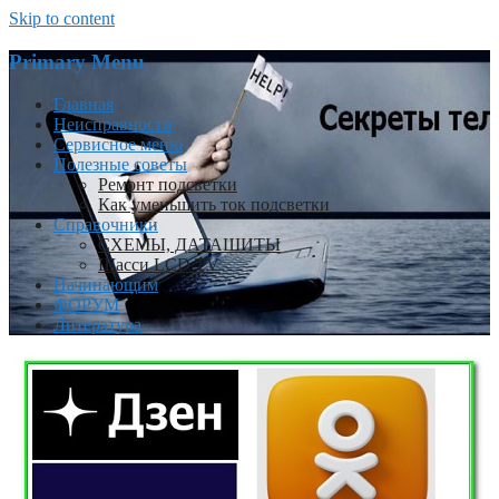
Skip to content
Primary Menu
Главная
Неисправности
Сервисное меню
Полезные советы
Ремонт подсветки
Как уменьшить ток подсветки
Справочники
СХЕМЫ, ДАТАШИТЫ
Шасси LCD TV
Начинающим
ФОРУМ
Литература