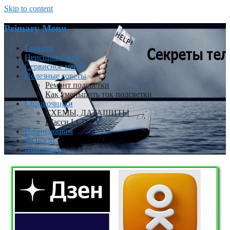
Skip to content
Primary Menu
Главная
Неисправности
Сервисное меню
Полезные советы
Ремонт подсветки
Как уменьшить ток подсветки
Справочники
СХЕМЫ, ДАТАШИТЫ
Шасси LCD TV
Начинающим
ФОРУМ
Литература