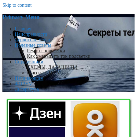
Skip to content
Primary Menu
Главная
Неисправности
Сервисное меню
Полезные советы
Ремонт подсветки
Как уменьшить ток подсветки
Справочники
СХЕМЫ, ДАТАШИТЫ
Шасси LCD TV
Начинающим
ФОРУМ
Литература