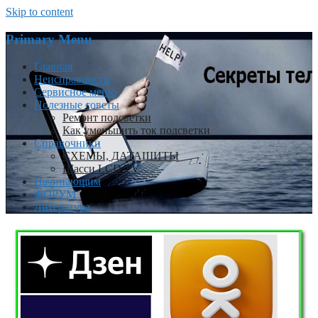
Skip to content
Primary Menu
Главная
Неисправности
Сервисное меню
Полезные советы
Ремонт подсветки
Как уменьшить ток подсветки
Справочники
СХЕМЫ, ДАТАШИТЫ
Шасси LCD TV
Начинающим
ФОРУМ
Литература