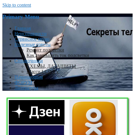
Skip to content
Primary Menu
Главная
Неисправности
Сервисное меню
Полезные советы
Ремонт подсветки
Как уменьшить ток подсветки
Справочники
СХЕМЫ, ДАТАШИТЫ
Шасси LCD TV
Начинающим
ФОРУМ
Литература