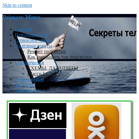
Skip to content
Primary Menu
Главная
Неисправности
Сервисное меню
Полезные советы
Ремонт подсветки
Как уменьшить ток подсветки
Справочники
СХЕМЫ, ДАТАШИТЫ
Шасси LCD TV
Начинающим
ФОРУМ
Литература