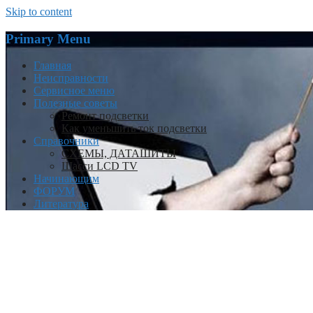
Skip to content
Primary Menu
Главная
Неисправности
Сервисное меню
Полезные советы
Ремонт подсветки
Как уменьшить ток подсветки
Справочники
СХЕМЫ, ДАТАШИТЫ
Шасси LCD TV
Начинающим
ФОРУМ
Литература