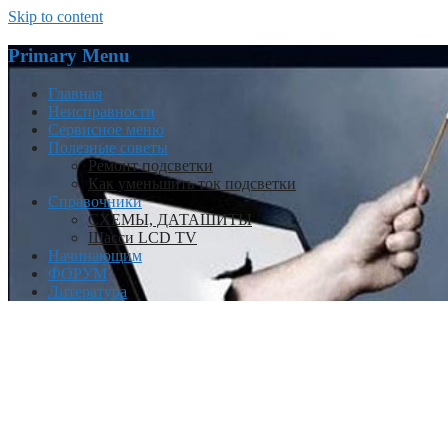
Skip to content
Primary Menu
Главная
Неисправности
Сервисное меню
Полезные советы
Ремонт подсветки
Как уменьшить ток подсветки
Справочники
СХЕМЫ, ДАТАШИТЫ
Шасси LCD TV
Начинающим
ФОРУМ
Литература