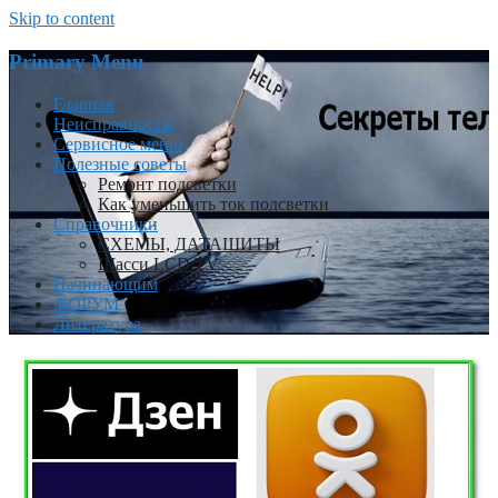
Skip to content
Primary Menu
Главная
Неисправности
Сервисное меню
Полезные советы
Ремонт подсветки
Как уменьшить ток подсветки
Справочники
СХЕМЫ, ДАТАШИТЫ
Шасси LCD TV
Начинающим
ФОРУМ
Литература