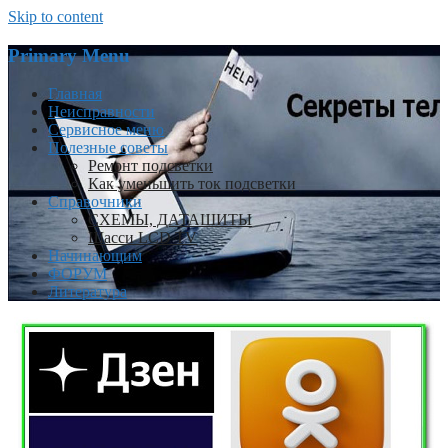
Skip to content
Primary Menu
Главная
Неисправности
Сервисное меню
Полезные советы
Ремонт подсветки
Как уменьшить ток подсветки
Справочники
СХЕМЫ, ДАТАШИТЫ
Шасси LCD TV
Начинающим
ФОРУМ
Литература