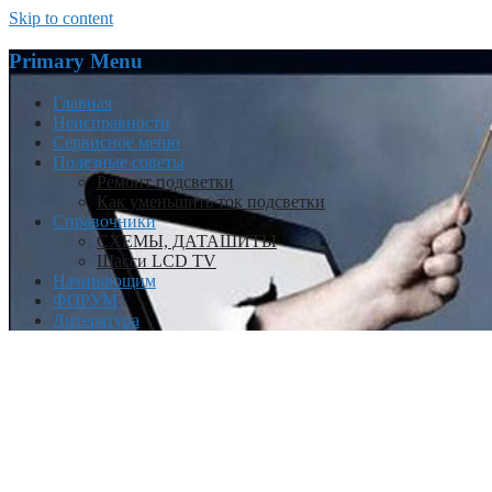
Skip to content
Primary Menu
Главная
Неисправности
Сервисное меню
Полезные советы
Ремонт подсветки
Как уменьшить ток подсветки
Справочники
СХЕМЫ, ДАТАШИТЫ
Шасси LCD TV
Начинающим
ФОРУМ
Литература