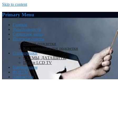
Skip to content
Primary Menu
Главная
Неисправности
Сервисное меню
Полезные советы
Ремонт подсветки
Как уменьшить ток подсветки
Справочники
СХЕМЫ, ДАТАШИТЫ
Шасси LCD TV
Начинающим
ФОРУМ
Литература