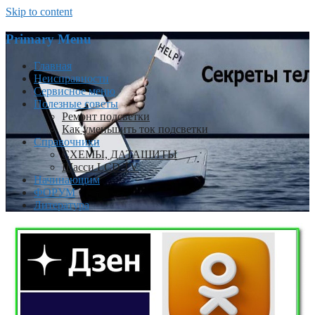
Skip to content
Primary Menu
Главная
Неисправности
Сервисное меню
Полезные советы
Ремонт подсветки
Как уменьшить ток подсветки
Справочники
СХЕМЫ, ДАТАШИТЫ
Шасси LCD TV
Начинающим
ФОРУМ
Литература