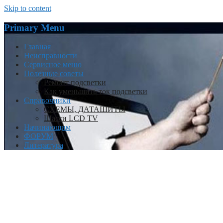
Skip to content
Primary Menu
Главная
Неисправности
Сервисное меню
Полезные советы
Ремонт подсветки
Как уменьшить ток подсветки
Справочники
СХЕМЫ, ДАТАШИТЫ
Шасси LCD TV
Начинающим
ФОРУМ
Литература