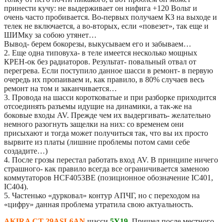
принести кучу: не выдерживает он нифига +120 Вольт и
очень часто пробивается. Во-первых получаем КЗ на выходе и
телек не включается, а во-вторых, если «повезет», так еще и
ШИМку за собою утянет…
Вывод- берем бокорезы, выкусываем его и забываем…
2. Еще одна типовуха- в теле имеется несколько мощных
КРЕН-ок без радиаторов. Результат- повальный отвал от
перегрева. Если поступило данное шасси в ремонт- в первую
очередь их пропаиваем и, как правило, в 80% случаев весь
ремонт на том и заканчивается…
3. Провода на шасси коротковатые и при разборке приходится
отсоединять разъемы идущие на динамики, а так-же на
боковые входы AV. Прежде чем их выдергивать- желательно
немного разогнуть защелки на них: со временем они
присыхают и тогда может получиться так, что вы их просто
вырвите из платы (лишние проблемы потом сами себе
создадите…)
4. После грозы перестал работать вход AV. В принципе ничего
страшного- как правило всегда все ограничивается заменою
коммутаторов HCF4053BE (позиционное обозначение IC401,
IC404).
5. Частенько «дурковал» контур АПЧГ, но с переходом на
«цифру» данная проблема утратила свою актуальность.
AKIRA CT-29ASL6AN
шасси
5Y19
. Пришел после местного