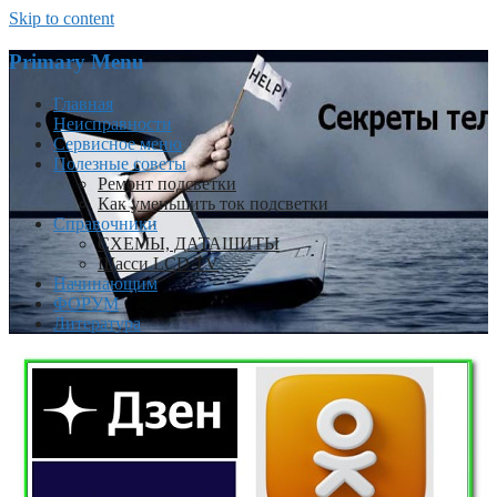
Skip to content
Primary Menu
Главная
Неисправности
Сервисное меню
Полезные советы
Ремонт подсветки
Как уменьшить ток подсветки
Справочники
СХЕМЫ, ДАТАШИТЫ
Шасси LCD TV
Начинающим
ФОРУМ
Литература