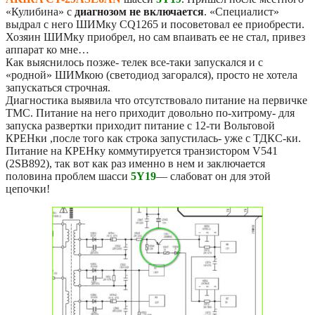
«Кулибина» с
диагнозом не включается
. «Специалист»
выдрал с него ШИМку CQ1265 и посоветовал ее приобрести.
Хозяин ШИМку приобрел, но сам впаивать ее не стал, привез
аппарат ко мне…
Как выяснилось позже- телек все-таки запускался и с
«родной» ШИМкою (светодиод загорался), просто не хотела
запускаться строчная.
Диагностика выявила что отсутствовало питание на первичке
ТМС. Питание на него приходит довольно по-хитрому- для
запуска развертки приходит питание с 12-ти Вольтовой
КРЕНки ,после того как строка запустилась- уже с ТДКС-ки.
Питание на КРЕНку коммутируется транзистором V541
(2SB892), так вот как раз именно в нем и заключается
половина проблем шасси
5Y19
— слабоват он для этой
цепочки!