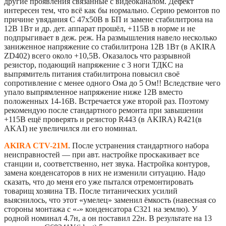
другие проявления связанные с видеоканалом. Дефект
интересен тем, что всё как бы нормально. Серию ремонтов по
причине увядания С 47х50В в БП и замене стабилитрона на
12В 1Вт и др. дет. аппарат прошёл, +115В в норме и не
подпрыгивает в деж. реж. На размышления навело несколько
заниженное напряжение со стабилитрона 12В 1Вт (в AKIRA
ZD402) всего около +10,5В. Оказалось что разрывной
резистор, подающий напряжение с 3 ноги ТДКС на
выпрямитель питания стабилитрона повысил своё
сопротивление с менее одного Ома до 5 Ом!! Вследствие чего
упало выпрямленное напряжение ниже 12В вместо
положенных 14-16В. Встречается уже второй раз. Поэтому
рекомендую после стандартного ремонта при завышении
+115В ещё проверять и резистор R443 (в AKIRA) R421(в
AKAI) не увеличился ли его номинал.
AKIRA CTV-21M
. После устранения стандартного набора
неисправностей — при авт. настройке проскакивает все
станции и, соответственно, нет звука. Настройка контуров,
замена конденсаторов в них не изменили ситуацию. Надо
сказать, что до меня его уже пытался отремонтировать
товарищ хозяина ТВ. После титанических усилий
выяснилось, что этот «умелец» заменил ёмкость (навесная со
стороны монтажа с «-» конденсатора С321 на землю). У
родной номинал 4.7н, а он поставил 22н. В результате на 13