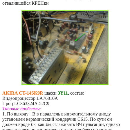
отвалившейся КРЕНки
AKIRA CT-14SK9R
шасси
3Y11
, состав:
Видеопроцессор LA76810A
Проц LC863324A-52C9
Типовые проблемы:
1. По выходу +B в параллель выпрямительному диоду
установлен керамический кондерчик C615. По сути он
должен вроде-бы как-бы сглаживать ВЧ пульсации, однако
толку от него почти никакого, а вот проблем он может