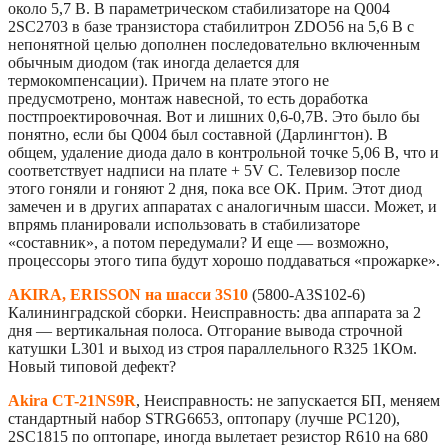
около 5,7 В. В параметрическом стабилизаторе на Q004
2SC2703 в базе транзистора стабилитрон ZDO56 на 5,6 В с
непонятной целью дополнен последовательно включенным
обычным диодом (так иногда делается для
термокомпенсации). Причем на плате этого не
предусмотрено, монтаж навесной, то есть доработка
постпроектировочная. Вот и лишних 0,6-0,7В. Это было бы
понятно, если бы Q004 был составной (Дарлингтон). В
общем, удаление диода дало в контрольной точке 5,06 В, что и
соответствует надписи на плате + 5V C. Телевизор после
этого гоняли и гоняют 2 дня, пока все ОК. Прим. Этот диод
замечен и в других аппаратах с аналогичным шасси. Может, и
впрямь планировали использовать в стабилизаторе
«составник», а потом передумали? И еще — возможно,
процессоры этого типа будут хорошо поддаваться «прожарке».
AKIRA, ERISSON на шасси 3S10
(5800-А3S102-6)
Калининградской сборки. Неисправность: два аппарата за 2
дня — вертикальная полоса. Отгорание вывода строчной
катушки L301 и выход из строя параллельного R325 1КОм.
Новый типовой дефект?
Akira CT-21NS9R
, Неисправность: не запускается БП, меняем
стандартный набор STRG6653, оптопару (лучше PC120),
2SС1815 по оптопаре, иногда вылетает резистор R610 на 680