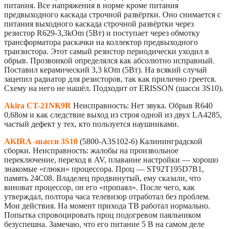
питания. Все напряжения в норме кроме питания
предвыходного каскада строчной развёртки. Оно снимается с
питания выходного каскада строчной развёртки через
резистор R629-3,3kOm (5Вт) и поступает через обмотку
трансформатора раскачки на коллектор предвыходного
транзистора. Этот самый резистор периодически уходил в
обрыв. Прозвонкой определялся как абсолютно исправный.
Поставил керамический 3,3 kOm (5Вт). На всякий случай
зацепил радиатор для резисторов, так как прилично греется.
Схему на него не нашёл. Подходит от ERISSON (шасси 3S10).
Akira CT-21NK9R
Неисправность: Нет звука. Обрыв R640
0,68ом и как следствие выход из строя одной из двух LA4285,
частый дефект у тех, кто пользуется наушниками.
AKIRA -шасси 3S10
(5800-А3S102-6) Калининградской
сборки. Неисправность: жалобы на произвольное
переключение, переход в AV, плавание настройки — хорошо
знакомые «глюки» процессора. Проц — ST92T195D7B1,
память 24С08. Владелец продвинутый, ему сказали, что
виноват процессор, он его «пропаял». После чего, как
утверждал, полтора часа телевизор отработал без проблем.
Мои действия. На момент прихода ТВ работал нормально.
Попытка спровоцировать проц подогревом паяльником
безуспешна. Замечаю, что его питание 5 В на самом деле