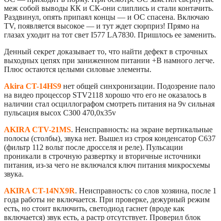
меж собой выводы КК и СК-они слиплись и стали контачить.
Раздвинул, опять припаял концы — и ОС спасена. Включаю
TV, появляется высокое — и тут ждет сюрприз! Прямо на
глазах уходит на тот свет I577 LA7830. Пришлось ее заменить.
Денный секрет доказывает то, что найти дефект в строчных
выходных цепях при заниженном питании +В намного легче.
Плюс остаются целыми силовые элементы.
Akira CT-14HS9
нет общей синхронизации. Подозрение пало
на видео процессор STV2118 хорошо что его не оказалось в
наличии стал осциллографом смотреть питания на 9v сильная
пульсация высох С300 470,0х35v
AKIRA CTV-21MS
. Неисправность: на экране вертикальные
полосы (столбы), звука нет. Вышел из строя конденсатор С637
(фильтр 112 вольт после дросселя и реле). Пульсации
проникали в строчную развертку и вторичные источники
питания, из-за чего не включался ключ питания микросхемы
звука.
AKIRA CT-14NX9R
. Неисправность: со слов хозяина, после 1
года работы не включается. При проверке, дежурный режим
есть, но стоит включить, светодиод гаснет (вроде как
включается) звук есть, а растр отсутствует. Проверил блок