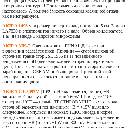
ноге проца C68241Y(ident) 5вольт не появлялось ни при каких
настройках контуров! После замены-всё как по маслу
настроилось. А родную ёмкость сохранил хозяин (её отдали
как неисправную).
AKIRA 1496
мал размер по вертикали, примерно 5 см. Замена
LA7830 и электролитов ничего не дала. Обрыв конденсатора
1 nF на выводе 5 кадровой микросхемы.
AKIRA MK-7
. Очень похож на FUNAI. Дефект при
включении раздаётся писк. Причина — сгорел выходной
строчный транзистор 2SD1556 из-за повышенного
напряжения с БП.(высохли конденсаторы по первичной
цепи).После замены электролитов и транзистора телевизор
заработал, но в СЕКАМ не было цвета. Причиной этой
неисправности оказалось отгнившие выводы катушки
опознавания цвета.
AKIRA CT-2097M
(1999г). Не включается, пищит, +В
занижено. С нагрузкой — лампой 60W, БП выдает 118V —
т.е.норма. НОТ — целый. ТЕСТИРОВАНИЕ вых. каскада
строчной развертки пониженным +В = +15V выявило
следующее. Импульсы на ножках ТДКС иногда в норме,
иногда садятся — в этот момент подскакивает потребление
тока по цепи +В (то есть +15V) до 300mA. Если отключить
ОС — приходит в норму. При осмотре ОС заметил свернутые