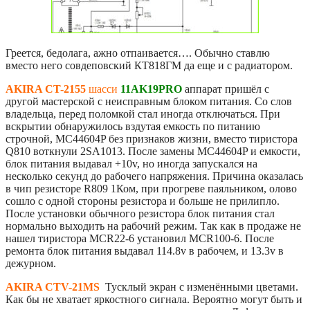
Греется, бедолага, ажно отпаивается…. Обычно ставлю
вместо него совдеповский КТ818ГМ да еще и с радиатором.
AKIRA CT-2155
шасси
11AK19PRO
аппарат пришёл с
другой мастерской с неисправным блоком питания. Со слов
владельца, перед поломкой стал иногда отключаться. При
вскрытии обнаружилось вздутая емкость по питанию
строчной, MC44604P без признаков жизни, вместо тиристора
Q810 воткнули 2SA1013. После замены MC44604P и емкости,
блок питания выдавал +10v, но иногда запускался на
несколько секунд до рабочего напряжения. Причина оказалась
в чип резисторе R809 1Ком, при прогреве паяльником, олово
сошло с одной стороны резистора и больше не прилипло.
После установки обычного резистора блок питания стал
нормально выходить на рабочий режим. Так как в продаже не
нашел тиристора MCR22-6 установил MCR100-6. После
ремонта блок питания выдавал 114.8v в рабочем, и 13.3v в
дежурном.
AKIRA CTV-21MS
Тусклый экран с изменёнными цветами.
Как бы не хватает яркостного сигнала. Вероятно могут быть и