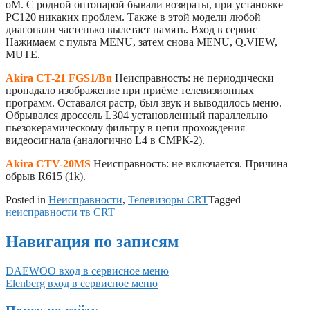
оМ. С родной оптопарой бывали возвраты, при установке
РС120 никаких проблем. Также в этой модели любой
диагонали частенько вылетает память. Вход в сервис
Нажимаем с пульта MENU, затем снова MENU, Q.VIEW,
MUTE.
Akira CT-21 FGS1/Bn
Неисправность: не периодически
пропадало изображение при приёме телевизионных
программ. Оставался растр, был звук и выводилось меню.
Обрывался дроссель L304 установленный параллельно
пьезокерамическому фильтру в цепи прохождения
видеосигнала (аналогично L4 в СМРК-2).
Akira CTV-20MS
Неисправность: не включается. Причина
обрыв R615 (1k).
Posted in
Неисправности
,
Телевизоры CRT
Tagged
неисправности тв CRT
Навигация по записям
DAEWOO вход в сервисное меню
Elenberg вход в сервисное меню