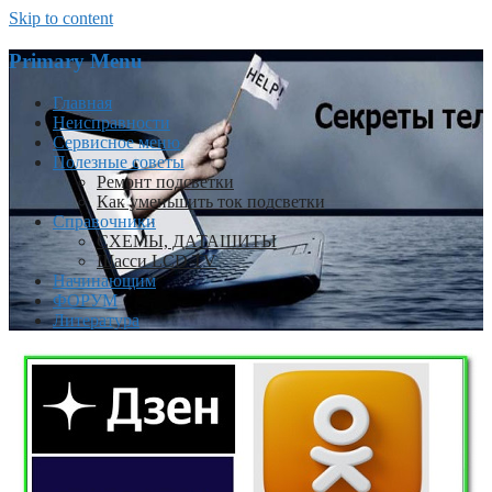
Skip to content
Primary Menu
Главная
Неисправности
Сервисное меню
Полезные советы
Ремонт подсветки
Как уменьшить ток подсветки
Справочники
СХЕМЫ, ДАТАШИТЫ
Шасси LCD TV
Начинающим
ФОРУМ
Литература