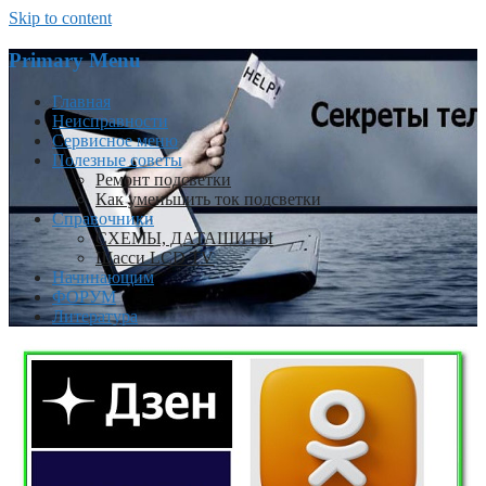
Skip to content
Primary Menu
Главная
Неисправности
Сервисное меню
Полезные советы
Ремонт подсветки
Как уменьшить ток подсветки
Справочники
СХЕМЫ, ДАТАШИТЫ
Шасси LCD TV
Начинающим
ФОРУМ
Литература